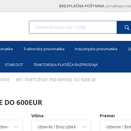
BREZPLAČNA POŠTNINA
za nakupe nad
vmatike
Traktorske pnevmatike
Industrijske pnevmatike
Z
STARI DOT
TRAKTORSKA PLATIŠČA-RAZPRODAJA
ATIKE
BKT TRAKTORSKE PNEVMATIKE DO 600EUR
E DO 600EUR
Višina
Premer