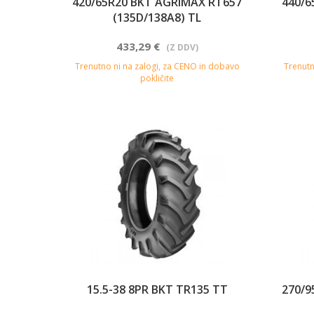
420/65R20 BKT AGRIMAX RT657
440/6
(135D/138A8) TL
433,29 €
(Z DDV)
Trenutno ni na zalogi, za CENO in dobavo
Trenutn
pokličite
15.5-38 8PR BKT TR135 TT
270/9