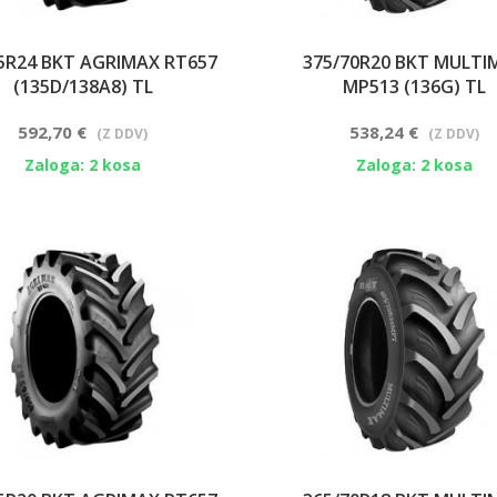
5R24 BKT AGRIMAX RT657
375/70R20 BKT MULTI
(135D/138A8) TL
MP513 (136G) TL
592,70 €
538,24 €
(Z DDV)
(Z DDV)
Zaloga: 2 kosa
Zaloga: 2 kosa