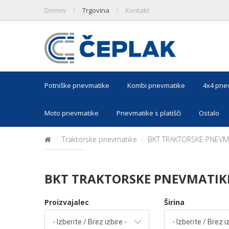
Domov
Trgovina
Kontakt
Potniške pnevmatike
Kombi pnevmatike
4x4 pne
Moto pnevmatike
Pnevmatike s platišči
Ostalo
Traktorske pnevmatike
BKT TRAKTORSKE PNEVM
BKT TRAKTORSKE PNEVMATIK
Proizvajalec
Širina