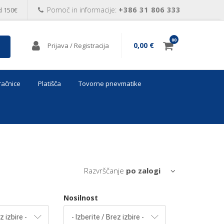
Pomoč in informacije:
+386 31 806 333
 150€
00
0,00 €
Prijava / Registracija
račnice
Platišča
Tovorne pnevmatike
Pozabljeno geslo
PRIJAVA
POSTANITE UPORABNIK
Razvrščanje
po zalogi
Nosilnost