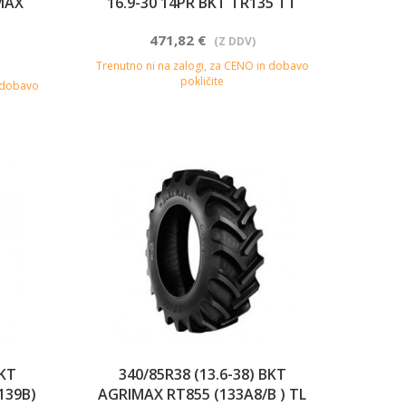
MAX
16.9-30 14PR BKT TR135 TT
471,82 €
(Z DDV)
Trenutno ni na zalogi, za CENO in dobavo
pokličite
n dobavo
BKT
340/85R38 (13.6-38) BKT
139B)
AGRIMAX RT855 (133A8/B ) TL