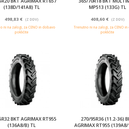
5R20 BKT AGRIMAX RT657
365/70R18 BKT MULTI
(138D/141A8) TL
MP513 (133G) TL
498,83 €
408,60 €
(Z DDV)
(Z DDV)
o ni na zalogi, za CENO in dobavo
Trenutno ni na zalogi, za CENO i
pokličite
pokličite
5R32 BKT AGRIMAX RT955
270/95R36 (11.2-36) 
(136A8/B) TL
AGRIMAX RT955 (139A8/