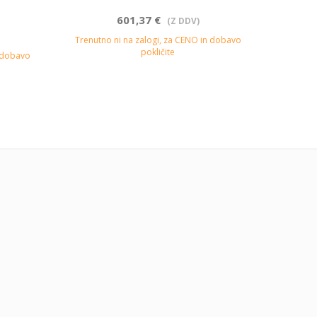
601,37 €
(Z DDV)
Trenutno ni na zalogi, za CENO in dobavo
pokličite
n dobavo