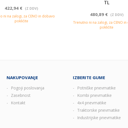
TL
422,94 €
(Z DDV)
480,89 €
(Z DDV)
o ni na zalogi, za CENO in dobavo
pokličite
Trenutno ni na zalogi, za CENO i
pokličite
NAKUPOVANJE
IZBERITE GUME
Pogoji poslovanja
Potniške pnevmatike
Zasebnost
Kombi pnevmatike
Kontakt
4x4 pnevmatike
Traktorske pnevmatike
Industrijske pnevmatike