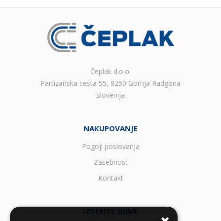
Čeplak d.o.o.
Partizanska cesta 55, 9250 Gornja Radgona
Slovenija
NAKUPOVANJE
Pogoji poslovanja
Zasebnost
Kontakt
IZBERITE GUME