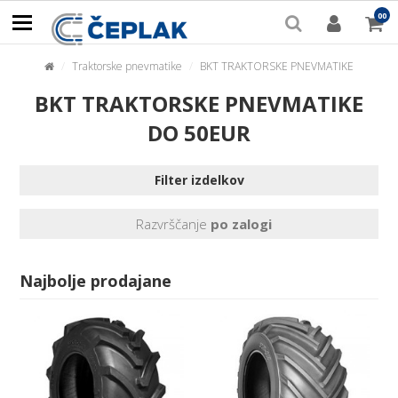
00
BREZPLAČNA POŠTNINA
za nakupe nad 150€
Traktorske pnevmatike
BKT TRAKTORSKE PNEVMATIKE
BKT TRAKTORSKE PNEVMATIKE
Pozabljeno geslo
PRIJAVA
DO 50EUR
POSTANITE UPORABNIK
Filter izdelkov
Razvrščanje
po zalogi
Najbolje prodajane