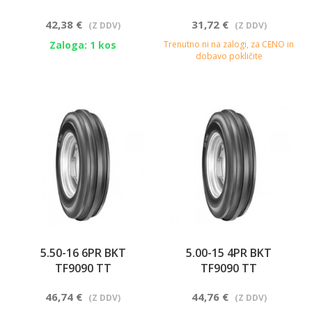
42,38 €
31,72 €
(Z DDV)
(Z DDV)
Zaloga: 1 kos
Trenutno ni na zalogi, za CENO in
dobavo pokličite
5.50-16 6PR BKT
5.00-15 4PR BKT
TF9090 TT
TF9090 TT
46,74 €
44,76 €
(Z DDV)
(Z DDV)