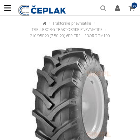
00
BREZPLAČNA POŠTNINA
za nakupe nad 150€
Traktorske pnevmatike
TRELLEBORG TRAKTORSKE PNEVMATIKE
210/95R20 (7.50-20) 6PR TRELLEBORG TM190
Pozabljeno geslo
PRIJAVA
POSTANITE UPORABNIK